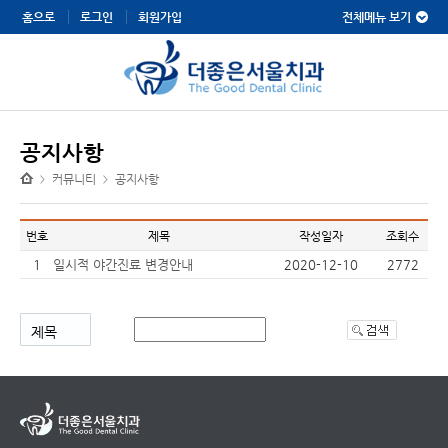
전체메뉴 보기
홈으로
로그인
회원가입
공지사항
커뮤니티
공지사항
>
>
번호
제목
작성일자
조회수
1
일시적 야간진료 변경안내
2020-12-10
2772