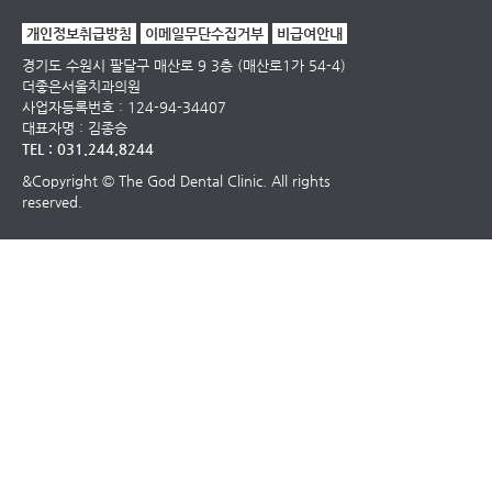
개인정보취급방침
이메일무단수집거부
비급여안내
경기도 수원시 팔달구 매산로 9 3층 (매산로1가 54-4)
더좋은서울치과의원
사업자등록번호 : 124-94-34407
대표자명 : 김종승
TEL : 031.244.8244
&Copyright © The God Dental Clinic. All rights
reserved.